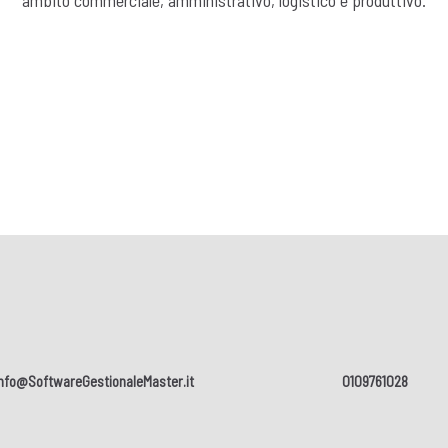
esse
gestione delle commesse.
o le attività della tua impresa e
itività.
Scopri di più