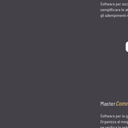
Master
Ordin
Software per la g
agenti: ordini cli
online, listini di v