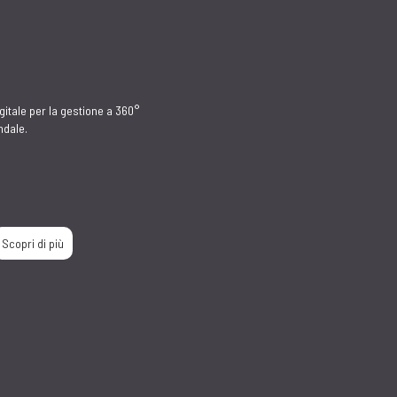
Funzionalità base
VENDITA
GESTIONE
E FATTURAZIONE
MAGAZZINO