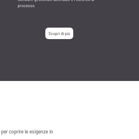
Master
Presenze
Software per la rilevazione presenze e la
gestione delle risorse umane, autenticazione
con badge e online con smartphone.
Scopri di più