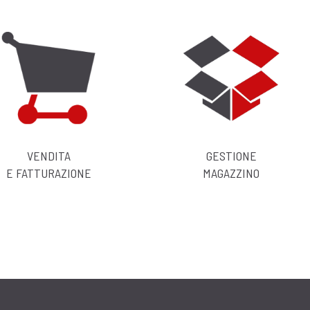
e pensato per soddisfare le
La sua struttura modulare lo r
in ambito sia commerciale che 
L'accesso alle varie procedure 
 Web, utilizza il database
o singoli utenti, in modo da gara
nologie per il Mobile.
aziendali.
afiche stile
Integrazione perfetta con
Elevata protezione 
le
strumenti di Office
dei dati azie