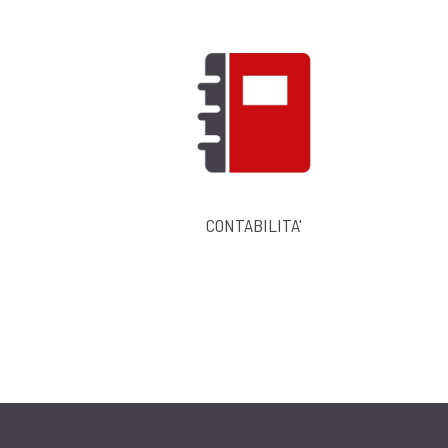
Master è l’applicativo per la Gestione Aziendal
esigenze delle piccole e medie imprese.
Sviluppato in ambiente Windows e per il mondo
relazionale Microsoft SQL Server e le ultime tec
Affidabile ed efficiente
Ricerche anagr
Goog