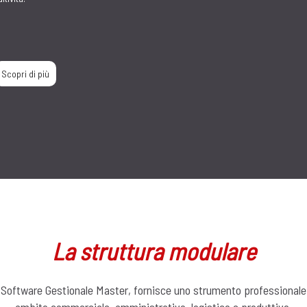
ensoristi per organizzare e
tività quotidiane, periodiche e
normativi.
Scopri di più