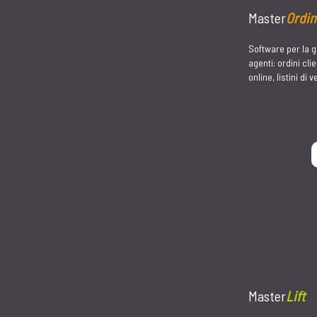
Master
Pro+
La piattaforma di
della qualità azie