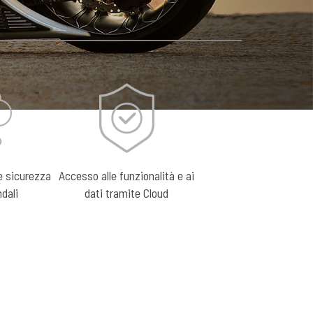
ente
onale