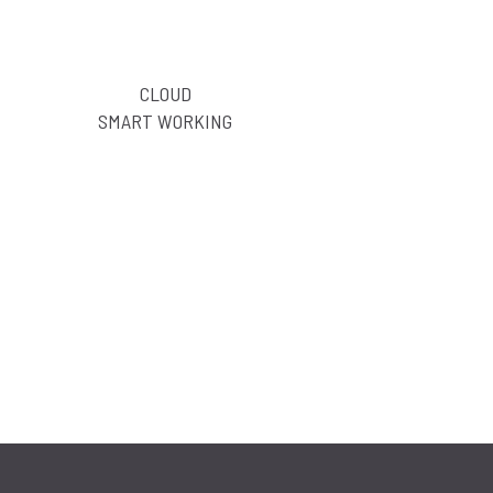
ende strumento ottimale per coprire le esigenze
amministrativo, sia logistico che produttivo.
viene regolato attraverso abilitazioni per gruppi
ntire la privacy e la sicurezza dei dati
e sicurezza
Accesso alle funzionalità e ai
ndali
dati tramite Cloud