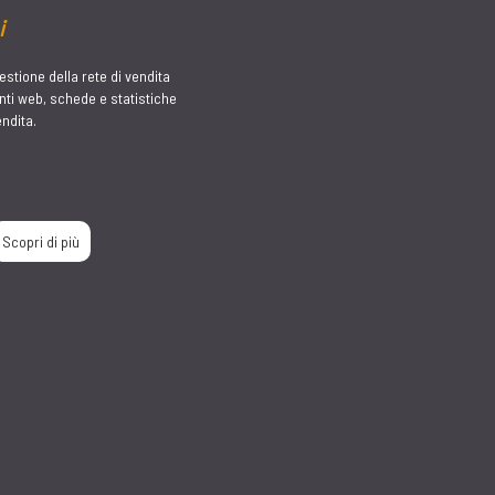
gitale per la gestione a 360°
ndale.
Scopri di più