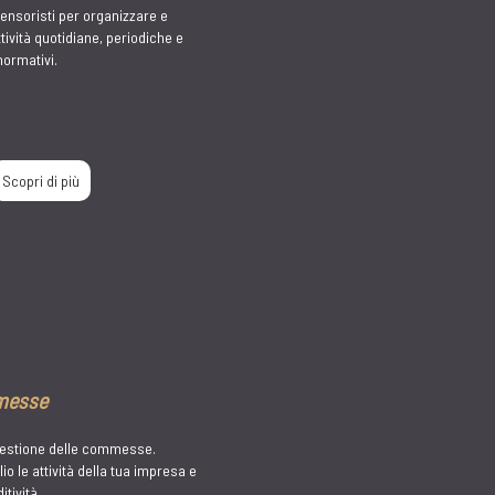
i
estione della rete di vendita
enti web, schede e statistiche
endita.
Scopri di più